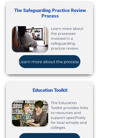
The Safeguarding Practice Review
Process
Learn more about
the processes
involved in a
safeguarding
practice review.
Learn more about the process
Education Toolkit
The Education
Toolkit provides links
to resources and
support specifically
for local schools and
colleges.