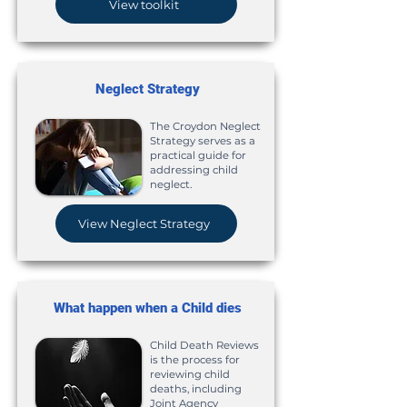
View toolkit
Neglect Strategy
The Croydon Neglect
Strategy serves as a
practical guide for
addressing child
neglect.
View Neglect Strategy
What happen when a Child dies
Child Death Reviews
is the process for
reviewing child
deaths, including
Joint Agency